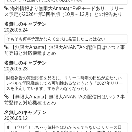
海外情報より無限大AnantaにPvPモードあり、リリー
ス予定が2026年第3四半期（10月～12月）との報告あり
名無しのキャプテン
2026.05.24
そもそも何年予定かなんて公式に発言したことはない
【無限大Ananta】無限大ANANTAの配信日はいつ？事
前登録と対応機種まとめ
名無しのキャプテン
2026.05.23
財務報告の質疑応答を見るに、リリース時期の目処が立たない
レベルで開発難航してる可能性あるなとうとう「2027年リリー
スを予定しています」すら言わなくなったし
【無限大Ananta】無限大ANANTAの配信日はいつ？事
前登録と対応機種まとめ
名無しのキャプテン
2026.05.12
ま、ピリピリしちゃう気持ちはわからんでもないよリリース日