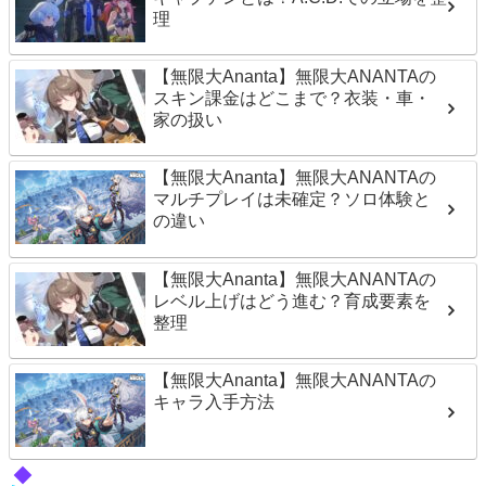
理
【無限大Ananta】無限大ANANTAの
スキン課金はどこまで？衣装・車・
家の扱い
【無限大Ananta】無限大ANANTAの
マルチプレイは未確定？ソロ体験と
の違い
【無限大Ananta】無限大ANANTAの
レベル上げはどう進む？育成要素を
整理
【無限大Ananta】無限大ANANTAの
キャラ入手方法