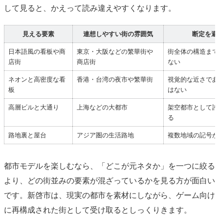
して見ると、かえって読み違えやすくなります。
見える要素
連想しやすい街の雰囲気
断定を避
日本語風の看板や商
東京・大阪などの繁華街や
街全体の構造まで
店街
商店街
ない
ネオンと高密度な看
香港・台湾の夜市や繁華街
視覚的な近さであ
板
はない
高層ビルと大通り
上海などの大都市
架空都市として誇
る
路地裏と屋台
アジア圏の生活路地
複数地域の記号が
都市モデルを楽しむなら、「どこが元ネタか」を一つに絞る
より、どの街並みの要素が混ざっているかを見る方が面白い
です。新啓市は、現実の都市を素材にしながら、ゲーム向け
に再構成された街として受け取るとしっくりきます。