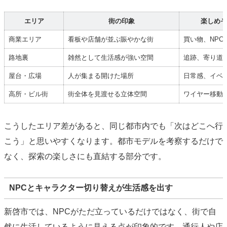
エリア
街の印象
楽しめそ
商業エリア
看板や店舗が並ぶ賑やかな街
買い物、NPC
路地裏
雑然として生活感が強い空間
追跡、寄り道
屋台・広場
人が集まる開けた場所
日常感、イベ
高所・ビル街
街全体を見渡せる立体空間
ワイヤー移動
こうしたエリア差があると、同じ都市内でも「次はどこへ行
こう」と思いやすくなります。都市モデルを考察するだけで
なく、探索の楽しさにも直結する部分です。
NPCとキャラクター切り替えが生活感を出す
新啓市では、NPCがただ立っているだけではなく、街で自
然に生活しているように見える点が印象的です。通行人や店