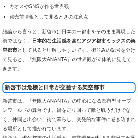
カオスやSNSが作る世界観
発売前情報として見るときの注意点
結論から言うと、新啓市は日本の一都市をそのまま再現した
街ではなく、
日本的な生活感を含むアジア都市ミックスの架
空都市
として見ると理解しやすいです。街並みの記号を分け
て見ると、『無限大ANANTA』の世界観が立体的に見えて
きます。
新啓市は危機と日常が交差する架空都市
新啓市は、『無限大ANANTA』の中心になる都市型オープ
ンワールドの舞台です。街を走り回って敵と戦うだけでな
く、仲間と出会い、街で暮らし、突発的な事件に巻き込まれ
る場所として描かれています。
特徴は、現代都市の生活感と、超常現象が起きる非日常が同