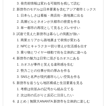
発売前情報は変わる可能性を残して読む
新啓市のモデルは日本要素を含むアジア都市ミックス
日本らしさは看板・商店街・路地裏に出る
高層ビルとネオンが大都市の密度を作る
単一都市の再現として見るとズレやすい
試遊で見えた新啓市は暮らしの気配が強い
商業エリアから路地裏まで表情が変わる
NPCとキャラクター切り替えが生活感を出す
乗り物とワイヤー移動で街を立体的に遊べる
新啓市の魅力は日常に混ざるカオスにある
カオスが事件と笑える違和感を生む
勢力ごとの仕事が街の厚みを作る
SNSと名声が現代都市らしい空気を作る
新啓市を追うなら地区構成と生活要素を見る
考察は街並みの記号から組み立てる
次は街の広がりと反応に注目したい
まとめ｜無限大ANANTA 新啓市を立体的に楽しむ