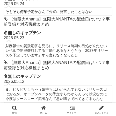
2026.05.24
そもそも何年予定かなんて公式に発言したことはない
【無限大Ananta】無限大ANANTAの配信日はいつ？事
前登録と対応機種まとめ
名無しのキャプテン
2026.05.23
財務報告の質疑応答を見るに、リリース時期の目処が立たない
レベルで開発難航してる可能性あるなとうとう「2027年リリー
スを予定しています」すら言わなくなったし
【無限大Ananta】無限大ANANTAの配信日はいつ？事
前登録と対応機種まとめ
名無しのキャプテン
2026.05.12
ま、ピリピリしちゃう気持ちはわからんでもないよリリース日
はおろか、オープンベータの予定すらわからんって状況なのに
今度はソースコード流出なんて悪い噂まで出てきてるもんな
海外情報より無限大AnantaにPvPモードあり、リリー
ス予定が2026年第3四半期（10月～12月）との報告あり
検索
ホーム
サイドバー
コメントする