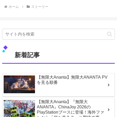
ホーム
ストーリー
新着記事
【無限大Ananta】無限大ANANTA PV
を見る順番
【無限大Ananta】『無限大
ANANTA』ChinaJoy 2026の
PlayStationブースに登場！海外ファ