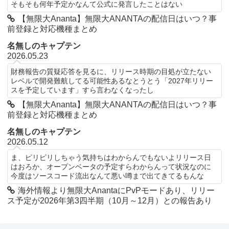
そもそも何年予定かなんて公式に発言したことはない
【無限大Ananta】無限大ANANTAの配信日はいつ？事
前登録と対応機種まとめ
名無しのキャプテン
2026.05.23
財務報告の質疑応答を見るに、リリース時期の目処が立たない
レベルで開発難航してる可能性あるなとうとう「2027年リリー
スを予定しています」すら言わなくなったし
【無限大Ananta】無限大ANANTAの配信日はいつ？事
前登録と対応機種まとめ
名無しのキャプテン
2026.05.12
ま、ピリピリしちゃう気持ちはわからんでもないよリリース日
はおろか、オープンベータの予定すらわからんって状況なのに
今度はソースコード流出なんて悪い噂まで出てきてるもんな
海外情報より無限大AnantaにPvPモードあり、リリー
ス予定が2026年第3四半期（10月～12月）との報告あり