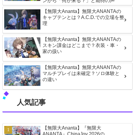
ンから「何か来る？」と期待の声
【無限大Ananta】無限大ANANTAの
キャプテンとは？A.C.D.での立場を整
理
【無限大Ananta】無限大ANANTAの
スキン課金はどこまで？衣装・車・
家の扱い
【無限大Ananta】無限大ANANTAの
マルチプレイは未確定？ソロ体験と
の違い
人気記事
【無限大Ananta】『無限大
ANANTA』ChinaJoy 2026の