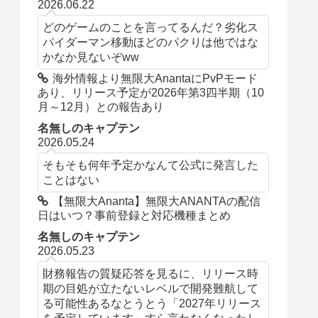
2026.06.22
どのゲームのことを言ってるんだ？劣化ス
パイダーマン移動ほどのパクりは他ではな
かなか見ないぞww
海外情報より無限大AnantaにPvPモード
あり、リリース予定が2026年第3四半期（10
月～12月）との報告あり
名無しのキャプテン
2026.05.24
そもそも何年予定かなんて公式に発言した
ことはない
【無限大Ananta】無限大ANANTAの配信
日はいつ？事前登録と対応機種まとめ
名無しのキャプテン
2026.05.23
財務報告の質疑応答を見るに、リリース時
期の目処が立たないレベルで開発難航して
る可能性あるなとうとう「2027年リリース
を予定しています」すら言わなくなったし