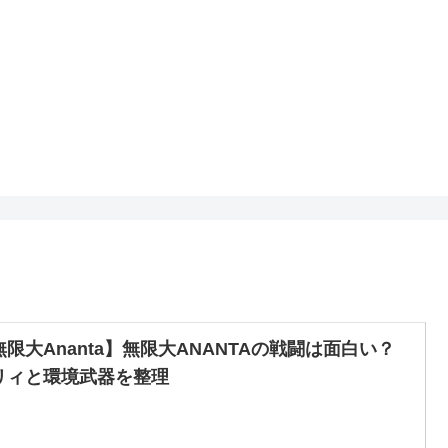
無限大Ananta】無限大ANANTAの戦闘は面白い？
リィと環境武器を整理