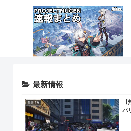
最新情報
【
最新情報
パ