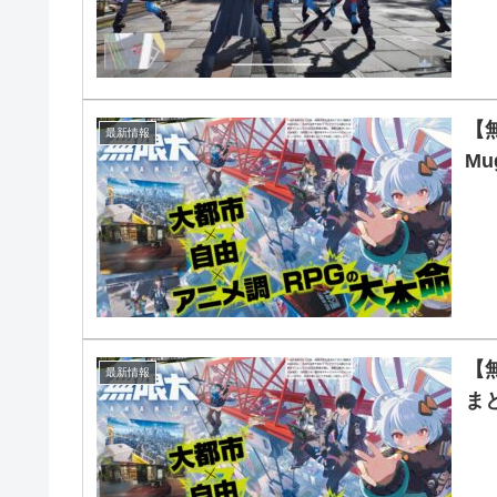
【無
最新情報
M
【
最新情報
ま