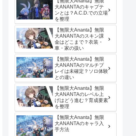
【無限大Ananta】無限
大ANANTAのキャプテ
ンとは？A.C.D.での立場
を整理
【無限大Ananta】無限
大ANANTAのスキン課
金はどこまで？衣装・
車・家の扱い
【無限大Ananta】無限
大ANANTAのマルチプ
レイは未確定？ソロ体験
との違い
【無限大Ananta】無限
大ANANTAのレベル上
げはどう進む？育成要素
を整理
【無限大Ananta】無限
大ANANTAのキャラ入
手方法