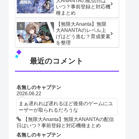
大ANANTAの配信日は
いつ？事前登録と対応機
種まとめ
【無限大Ananta】無限
大ANANTAのレベル上
げはどう進む？育成要素
を整理
最近のコメント
名無しのキャプテン
2026.06.22
まぁ遅れれば遅れるほど後発のゲームにユ
ーザーが取られるだろうな
【無限大Ananta】無限大ANANTAの配信
日はいつ？事前登録と対応機種まとめ
名無しのキャプテン