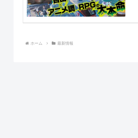
ホーム
最新情報