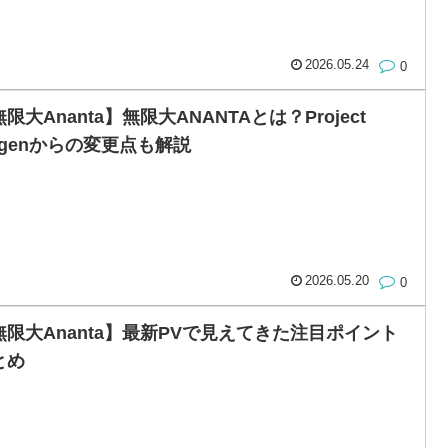
2026.05.24
0
限大Ananta】無限大ANANTAとは？Project
ugenからの変更点も解説
2026.05.20
0
無限大Ananta】最新PVで見えてきた注目ポイント
とめ